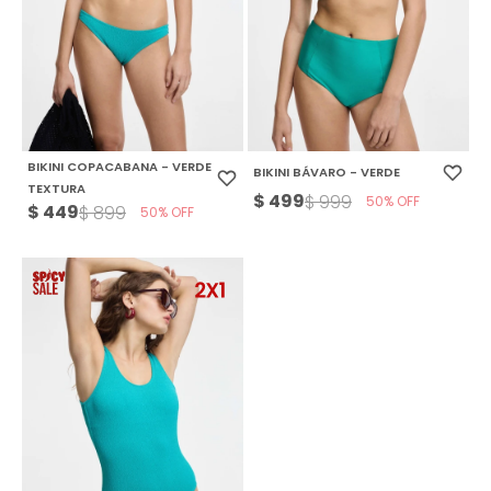
BIKINI COPACABANA - VERDE
BIKINI BÁVARO - VERDE
TEXTURA
$
499
$
999
50
$
449
$
899
50