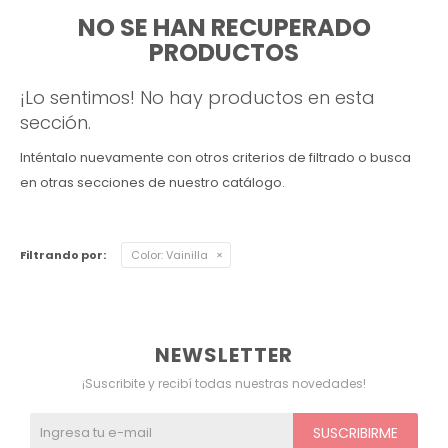
NO SE HAN RECUPERADO
Ver todo
Remeras
Otros
Maternal
Multiforma
Violeta
PRODUCTOS
Camisas
Belleza
Culotteless
Sin Bretel
Verde
¡Lo sentimos! No hay productos en esta
sección.
Polleras
Bolsos y Carteras
Boxer
Rojo
Inténtalo nuevamente con otros criterios de filtrado o busca
en otras secciones de nuestro catálogo.
Tops Deportivos
Paraguas
Gris
Lentes de Sol
Marron
Filtrando por:
Color:
Vainilla
Estampados
NEWSLETTER
¡Suscribite y recibí todas nuestras novedades!
SUSCRIBIRME