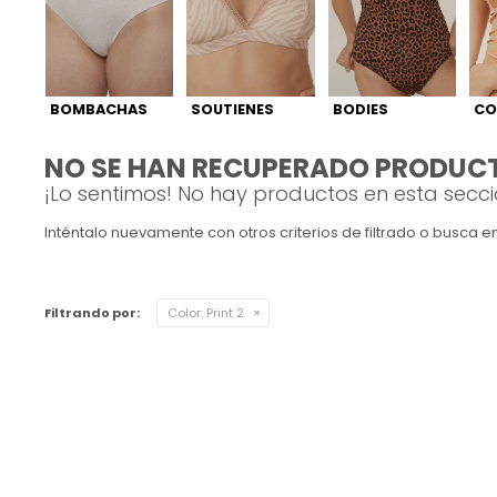
Ver todo
Remeras
Otros
Maternal
Multiforma
Violeta
Camisas
Belleza
Culotteless
Sin Bretel
Verde
BOMBACHAS
SOUTIENES
BODIES
CO
Polleras
Bolsos y Carteras
Boxer
Rojo
NO SE HAN RECUPERADO PRODUC
¡Lo sentimos! No hay productos en esta secci
Tops Deportivos
Paraguas
Gris
Inténtalo nuevamente con otros criterios de filtrado o busca 
Lentes de Sol
Marron
Filtrando por:
Color:
Print 2
Estampados