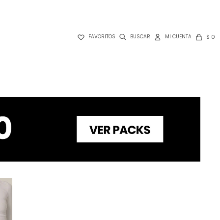

$
0
FAVORITOS