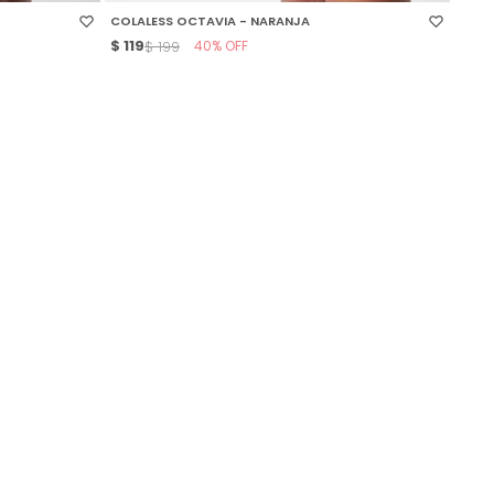
COLALESS OCTAVIA - NARANJA
$
119
40
$
199