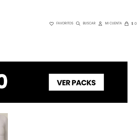

$
0
FAVORITOS