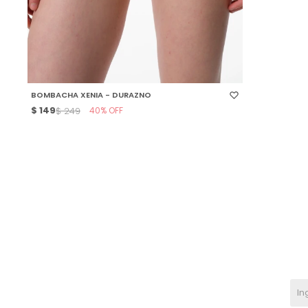
SELECCIONAR TALLE
BOMBACHA XENIA - DURAZNO
$
149
40
$
249