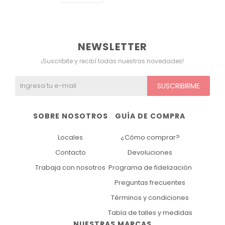
Ver todo
Remeras
Otros
Maternal
Multiforma
Violeta
Camisas
Belleza
Culotteless
Sin Bretel
Verde
NEWSLETTER
¡Suscribite y recibí todas nuestras novedades!
Polleras
Bolsos y Carteras
Boxer
Rojo
SUSCRIBIRME
Tops Deportivos
Paraguas
Gris
SOBRE NOSOTROS
GUÍA DE COMPRA
Lentes de Sol
Marron
Locales
¿Cómo comprar?
Estampados
Contacto
Devoluciones
Trabaja con nosotros
Programa de fidelización
Preguntas frecuentes
Términos y condiciones
Tabla de talles y medidas
NUESTRAS MARCAS