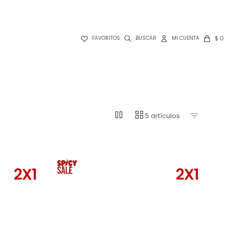

$
0
FAVORITOS
pause
grid_view
5 artículos