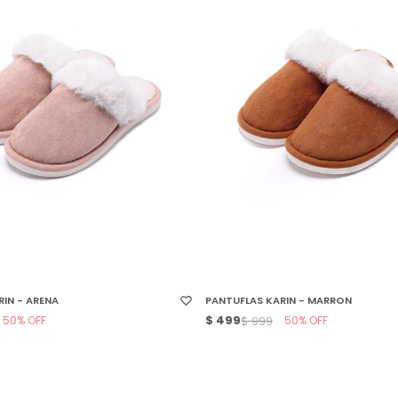
 TALLE
SELECCIONAR TALLE
IN - ARENA
PANTUFLAS KARIN - MARRON
50
$
499
50
$
999