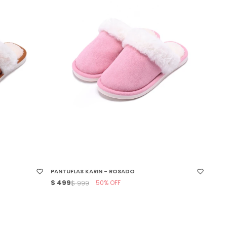
SELECCIONAR TALLE
PANTUFLAS KARIN - ROSADO
$
499
50
$
999