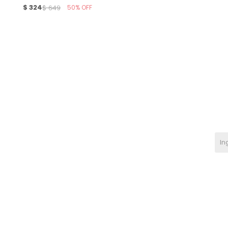
$
324
50
$
649