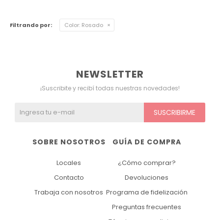
Ver todo
Remeras
Otros
Maternal
Multiforma
Violeta
Filtrando por:
Color:
Rosado
Camisas
Belleza
Culotteless
Sin Bretel
Verde
Polleras
Bolsos y Carteras
Boxer
Rojo
NEWSLETTER
¡Suscribite y recibí todas nuestras novedades!
Tops Deportivos
Paraguas
Gris
SUSCRIBIRME
Lentes de Sol
Marron
Estampados
SOBRE NOSOTROS
GUÍA DE COMPRA
Locales
¿Cómo comprar?
Contacto
Devoluciones
Trabaja con nosotros
Programa de fidelización
Preguntas frecuentes