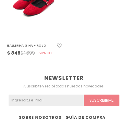
Ver todo
Remeras
Otros
Maternal
Multiforma
Violeta
Camisas
Belleza
Culotteless
Sin Bretel
Verde
Polleras
Bolsos y Carteras
Boxer
Rojo
BALLERINA GINA - ROJO
$
848
$
1.699
Tops Deportivos
Paraguas
Gris
50
Lentes de Sol
Marron
NEWSLETTER
Estampados
¡Suscribite y recibí todas nuestras novedades!
SUSCRIBIRME
SOBRE NOSOTROS
GUÍA DE COMPRA