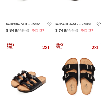
BALLERINA GINA - NEGRO
SANDALIA JADEN - NEGRO
$
848
$
748
$
1.699
$
1.499
50
50