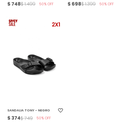
$
748
$
698
$
1.499
$
1.399
50
50
SANDALIA TONY - NEGRO
$
374
$
749
50