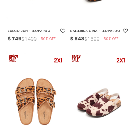
ZUECO JUN - LEOPARDO
BALLERINA GINA - LEOPARDO
$
749
$
848
$
1.499
$
1.699
50
50