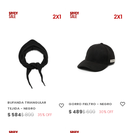
BUFANDA TRIANGULAR
GORRO FIELTRO - NEGRO
TEJIDA - NEGRO
$
489
$
699
30
$
584
$
899
35