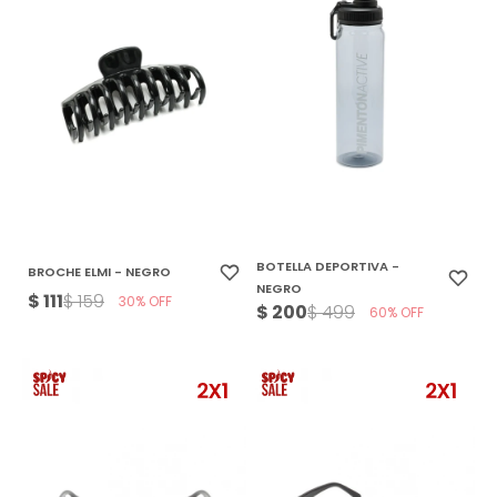
BOTELLA DEPORTIVA -
BROCHE ELMI - NEGRO
NEGRO
$
111
$
159
30
$
200
$
499
60