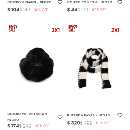
COLERO LUNARES - NEGRO
COLERO POMPÓN - NEGRO
$
104
$
44
$
149
$
109
30
60
COLERO PIEL IMITACIÓN -
BUFANDA RAYAS - NEGRO
NEGRO
$
320
$
799
60
$
174
$
249
30