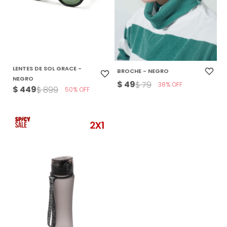
LENTES DE SOL GRACE -
BROCHE - NEGRO
NEGRO
$
49
$
79
38
$
449
$
899
50