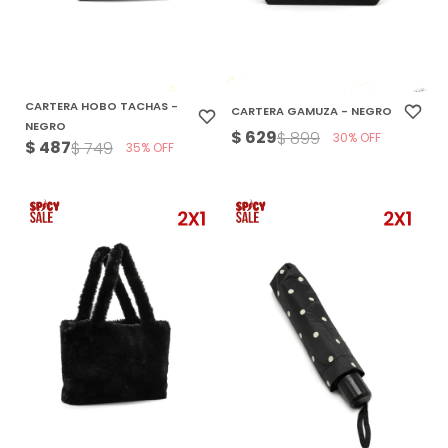
CARTERA HOBO TACHAS -
CARTERA GAMUZA - NEGRO
NEGRO
$
629
$
899
30
$
487
$
749
35