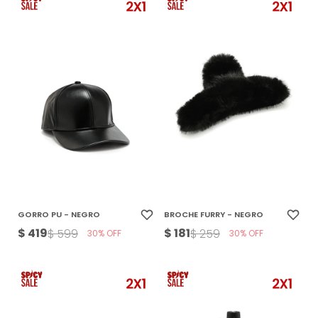
GORRO PU - NEGRO
BROCHE FURRY - NEGRO
$
419
$
181
$
599
$
259
30
30