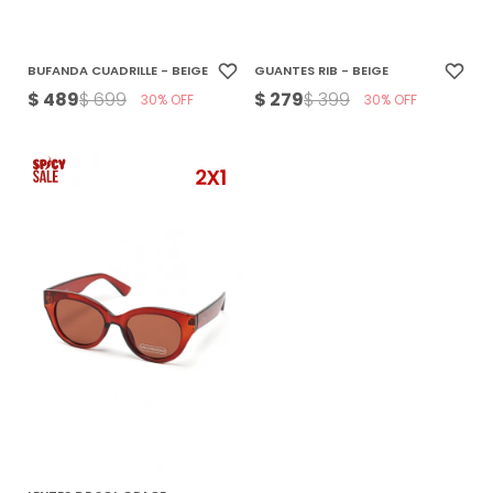
BUFANDA CUADRILLE - BEIGE
GUANTES RIB - BEIGE
$
489
$
279
$
699
$
399
30
30